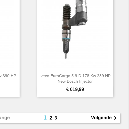
Kw 390 HP
Iveco EuroCargo 5.9 D 178 Kw 239 HP
New Bosch Injector
Prijs
€ 619,99

Snel bekijken
1

orige
Volgende
2
3