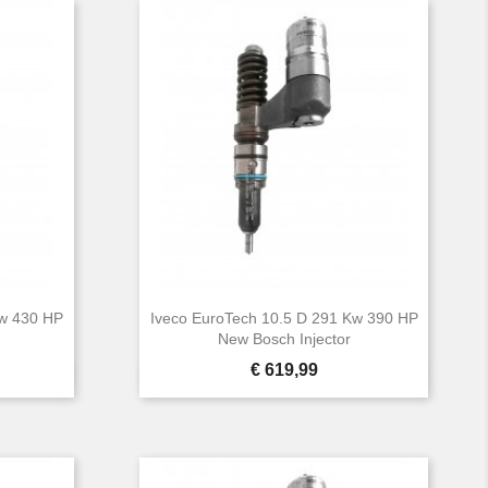
Kw 430 HP
Iveco EuroTech 10.5 D 291 Kw 390 HP
New Bosch Injector
Prijs
€ 619,99

Snel bekijken