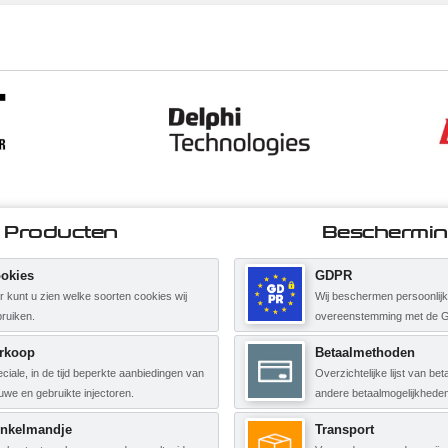
Producten
Beschermi
okies
GDPR
r kunt u zien welke soorten cookies wij
Wij beschermen persoonlij
ruiken.
overeenstemming met de 
rkoop
Betaalmethoden
ciale, in de tijd beperkte aanbiedingen van
Overzichtelijke lijst van b
uwe en gebruikte injectoren.
andere betaalmogelijkheden
nkelmandje
Transport