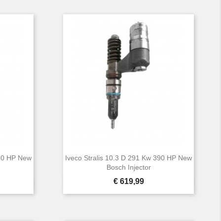
430 HP New
Iveco Stralis 10.3 D 291 Kw 390 HP New
Bosch Injector
Prijs
€ 619,99

Snel bekijken