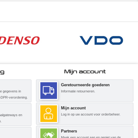
ng
Mijn account
Geretourneerde goederen
ke gegevens in
Informatie retourneren.
GDPR-verordening.
Mijn account
Log in op uw account voor orderbeheer.
etaalgateways en
.
Partners
Maak een account aan en geniet van de