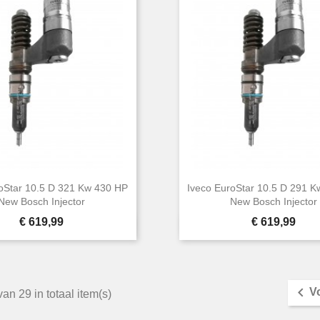
oStar 10.5 D 321 Kw 430 HP
Iveco EuroStar 10.5 D 291 
New Bosch Injector
New Bosch Injector
Prijs
Prijs
€ 619,99
€ 619,99


Snel bekijken
Snel bekijken

V
an 29 in totaal item(s)