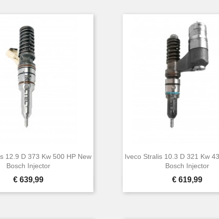
lis 12.9 D 373 Kw 500 HP New
Iveco Stralis 10.3 D 321 Kw 
Bosch Injector
Bosch Injector
Prijs
Prijs
€ 639,99
€ 619,99


Snel bekijken
Snel bekijken