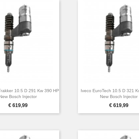
Trakker 10.5 D 291 Kw 390 HP
Iveco EuroTech 10.5 D 321 
New Bosch Injector
New Bosch Injector
Prijs
Prijs
€ 619,99
€ 619,99


Snel bekijken
Snel bekijken