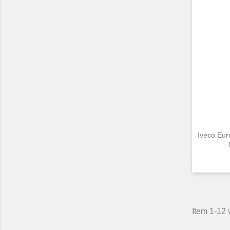
Iveco Eur
Item 1-12 v