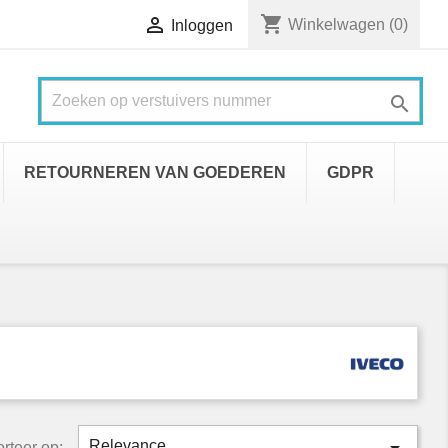
shopping_cart

Winkelwagen
(0)
Inloggen

RETOURNEREN VAN GOEDEREN
GDPR
Relevance
rteer op: