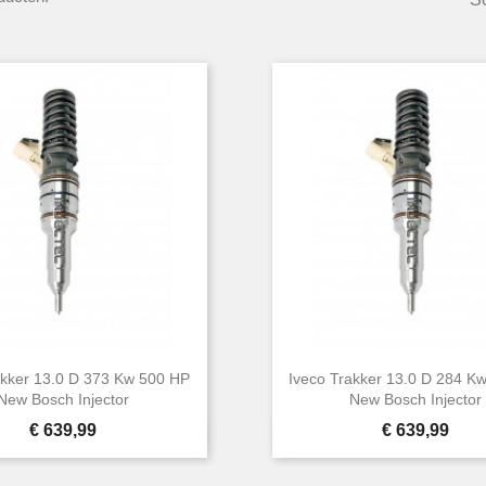
akker 13.0 D 373 Kw 500 HP
Iveco Trakker 13.0 D 284 K
New Bosch Injector
New Bosch Injector
Prijs
Prijs
€ 639,99
€ 639,99


Snel bekijken
Snel bekijken