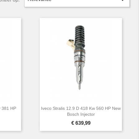

w 381 HP
Iveco Stralis 12.9 D 418 Kw 560 HP New
Bosch Injector
Prijs
€ 639,99

Snel bekijken