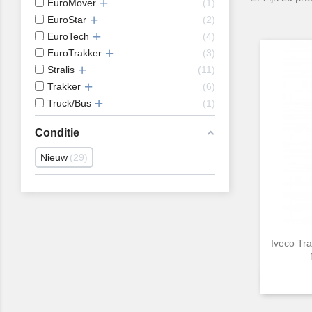
EuroMover
1
EuroStar
2
EuroTech
4
EuroTrakker
3
Stralis
11
Trakker
6
Truck/Bus
1
Conditie
Nieuw
29
Iveco Tr