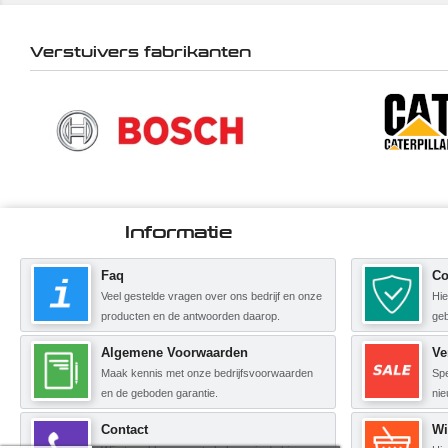
Verstuivers fabrikanten
Informatie
Faq
Co
Veel gestelde vragen over ons bedrijf en onze
Hie
producten en de antwoorden daarop.
geb
Algemene Voorwaarden
Ve
Maak kennis met onze bedrijfsvoorwaarden
Spe
en de geboden garantie.
nie
Contact
Wi