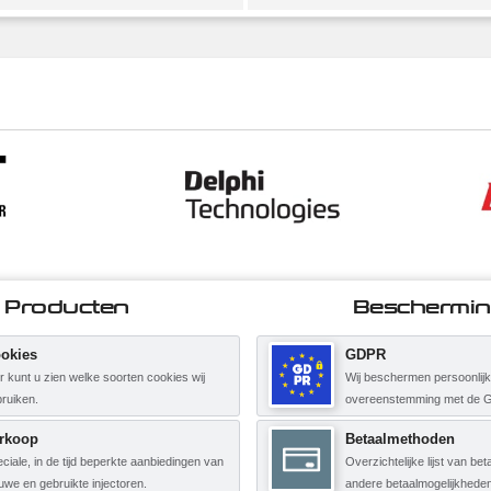
Producten
Beschermi
okies
GDPR
r kunt u zien welke soorten cookies wij
Wij beschermen persoonlij
ruiken.
overeenstemming met de 
rkoop
Betaalmethoden
ciale, in de tijd beperkte aanbiedingen van
Overzichtelijke lijst van b
uwe en gebruikte injectoren.
andere betaalmogelijkheden