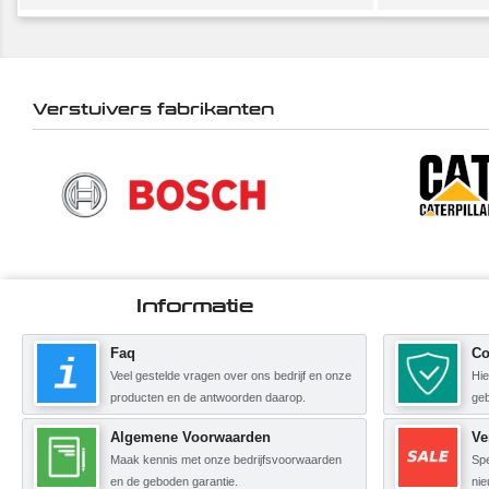
Verstuivers fabrikanten
Informatie
Faq
Co
Veel gestelde vragen over ons bedrijf en onze
Hie
producten en de antwoorden daarop.
geb
Algemene Voorwaarden
Ve
Maak kennis met onze bedrijfsvoorwaarden
Spe
en de geboden garantie.
nie