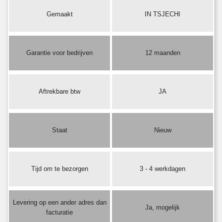
Gemaakt
IN TSJECHI
Garantie voor bedrijven
12 maanden
Aftrekbare btw
JA
Staat
Nieuw
Tijd om te bezorgen
3 - 4 werkdagen
Levering op een ander adres dan
Ja, mogelijk
facturatie