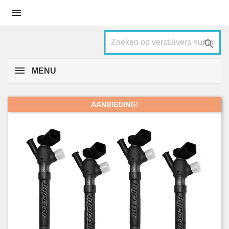


MENU
AANBIEDING!