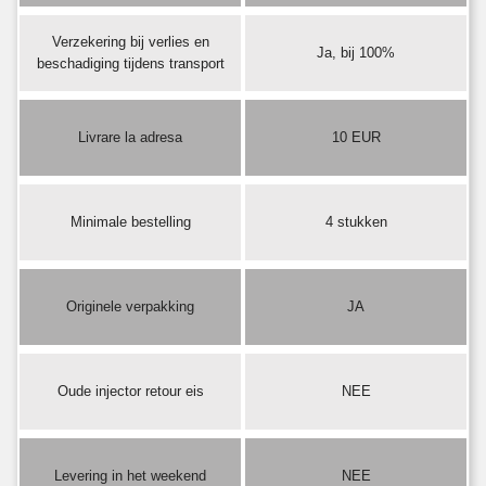
Verzekering bij verlies en
Ja, bij 100%
beschadiging tijdens transport
Livrare la adresa
10 EUR
Minimale bestelling
4 stukken
Originele verpakking
JA
Oude injector retour eis
NEE
Levering in het weekend
NEE