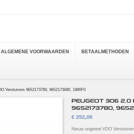
ALGEMENE VOORWAARDEN
BETAALMETHODEN
DO Verstuivers 9652173780, 9652173680, 1980F0
PEUGEOT 306 2.0 
9652173780, 9652
€ 252,06
Nieuw origineel VDO Verstuive