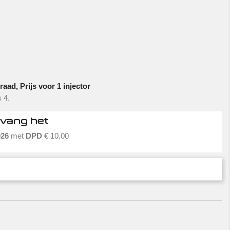
aad, Prijs voor 1 injector
 4.
tvang het
026
met
DPD
€ 10,00