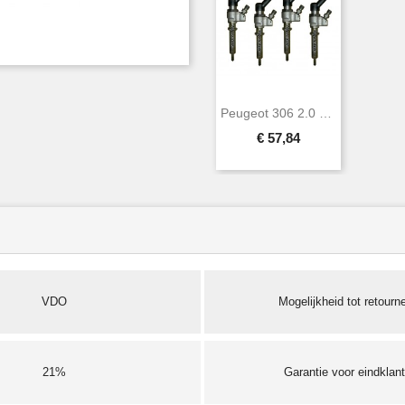
Peugeot 306 2.0 HDi 66 KW 90 PK VDO...
€ 57,84
VDO
Mogelijkheid tot retourn
21%
Garantie voor eindklan