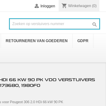
shopping_cart

Winkelwagen
(0)
Inloggen

RETOURNEREN VAN GOEDEREN
GDPR
HDI 66 KW 90 PK VDO VERSTUIVERS
173680, 1980F0
rs voor Peugeot 306 2.0 HDi 66 kW 90 PK