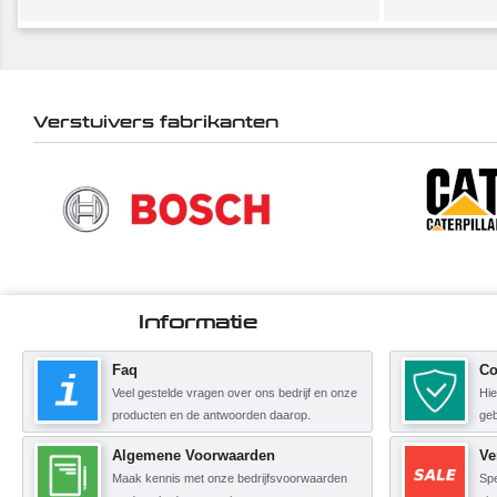
Verstuivers fabrikanten
Informatie
Faq
Co
Veel gestelde vragen over ons bedrijf en onze
Hie
producten en de antwoorden daarop.
geb
Algemene Voorwaarden
Ve
Maak kennis met onze bedrijfsvoorwaarden
Spe