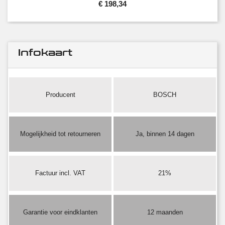
€ 198,34
Infokaart
Producent
BOSCH
Mogelijkheid tot retourneren
Ja, binnen 14 dagen
Factuur incl. VAT
21%
Garantie voor eindklanten
12 maanden