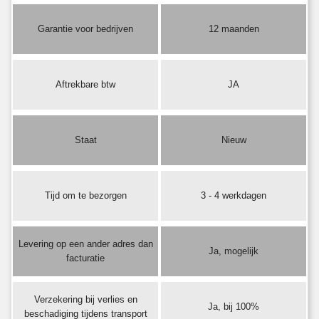
Garantie voor bedrijven
12 maanden
Aftrekbare btw
JA
Staat
Nieuw
Tijd om te bezorgen
3 - 4 werkdagen
Levering op een ander adres dan
Ja, mogelijk
facturatie
Verzekering bij verlies en
Ja, bij 100%
beschadiging tijdens transport