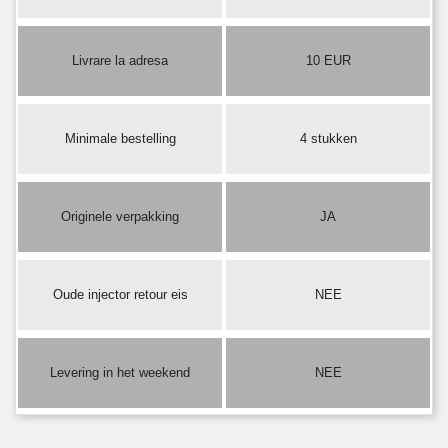
Livrare la adresa
10 EUR
Minimale bestelling
4 stukken
Originele verpakking
JA
Oude injector retour eis
NEE
Levering in het weekend
NEE