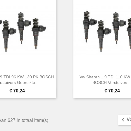
.9 TDI 96 KW 130 PK BOSCH
Vw Sharan 1.9 TDI 110 KW
rstuivers Gebruikte...
BOSCH Verstuivers..
Prijs
Prijs
€ 70,24
€ 70,24


Snel bekijken
Snel bekijken

V
van 627 in totaal item(s)