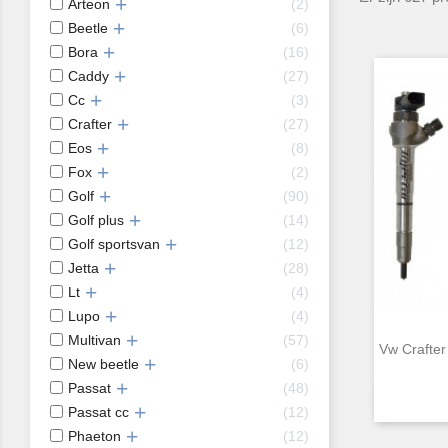
Arteon
2
Beetle
6
Bora
16
Caddy
27
Cc
3
Crafter
27
Eos
8
Fox
2
Golf
90
Golf plus
14
Golf sportsvan
12
Jetta
28
Lt
4
Lupo
4
Multivan
57
Vw Crafter
New beetle
6
Passat
48
Passat cc
12
Phaeton
12