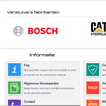
Verstuivers fabrikanten
Informatie
Faq
Co
Veel gestelde vragen over ons bedrijf en onze
Hie
producten en de antwoorden daarop.
geb
Algemene Voorwaarden
Ve
Maak kennis met onze bedrijfsvoorwaarden
Spe
en de geboden garantie.
nie
Contact
Wi