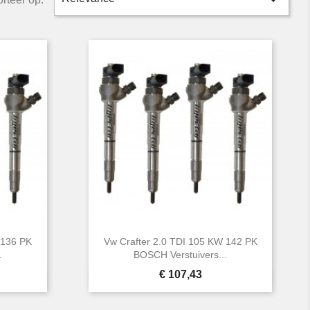

 136 PK
Vw Crafter 2.0 TDI 105 KW 142 PK
.
BOSCH Verstuivers...
Prijs
€ 107,43

Snel bekijken