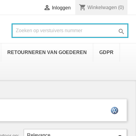
shopping_cart

Winkelwagen
(0)
Inloggen

RETOURNEREN VAN GOEDEREN
GDPR
Relevance
rteer op: