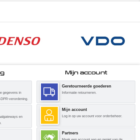
ng
Mijn account
Geretourneerde goederen
ke gegevens in
Informatie retourneren.
GDPR-verordening.
Mijn account
Log in op uw account voor orderbeheer.
etaalgateways en
.
Partners
Maak een account aan en geniet van de