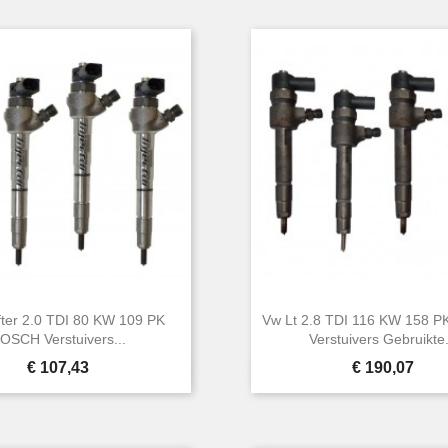
ter 2.0 TDI 80 KW 109 PK
Vw Lt 2.8 TDI 116 KW 158 
OSCH Verstuivers...
Verstuivers Gebruikte.
Prijs
Prijs
€ 107,43
€ 190,07


Snel bekijken
Snel bekijken