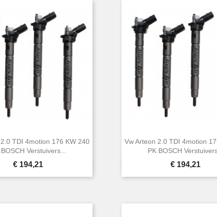
 2.0 TDI 4motion 176 KW 240
Vw Arteon 2.0 TDI 4motion 1
 BOSCH Verstuivers...
PK BOSCH Verstuivers
Prijs
Prijs
€ 194,21
€ 194,21


Snel bekijken
Snel bekijken