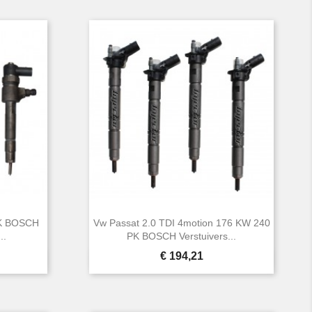
PK BOSCH
Vw Passat 2.0 TDI 4motion 176 KW 240
..
PK BOSCH Verstuivers...
Prijs
€ 194,21

Snel bekijken