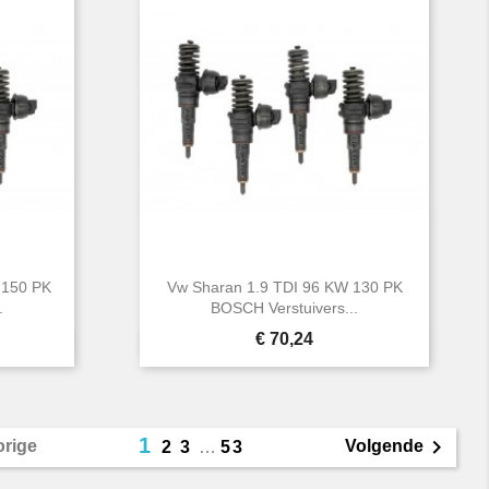
 150 PK
Vw Sharan 1.9 TDI 96 KW 130 PK
.
BOSCH Verstuivers...
Prijs
€ 70,24

Snel bekijken
1

orige
Volgende
2
3
…
53