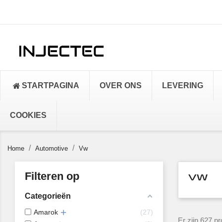
STARTPAGINA
OVER ONS
LEVERING
COOKIES
Home
Automotive
Vw
Filteren op
VW
Categorieën
Amarok
27
Er zijn 627 p