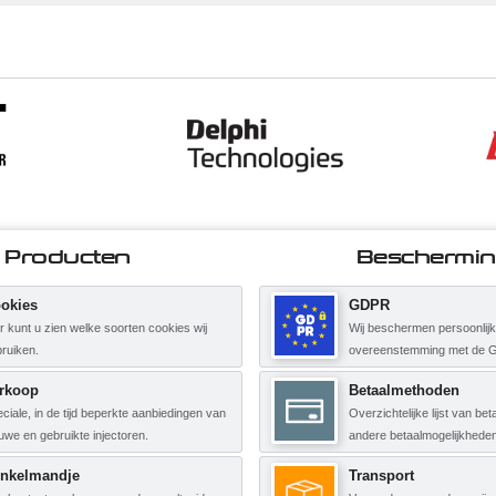
Producten
Beschermi
okies
GDPR
r kunt u zien welke soorten cookies wij
Wij beschermen persoonlij
ruiken.
overeenstemming met de 
rkoop
Betaalmethoden
ciale, in de tijd beperkte aanbiedingen van
Overzichtelijke lijst van b
uwe en gebruikte injectoren.
andere betaalmogelijkheden
nkelmandje
Transport