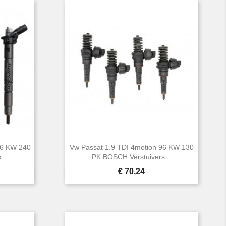
76 KW 240
Vw Passat 1.9 TDI 4motion 96 KW 130
...
PK BOSCH Verstuivers...
Prijs
€ 70,24

Snel bekijken