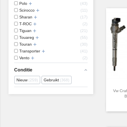
Polo
43
Scirocco
11
Sharan
17
T-ROC
2
Tiguan
21
Touareg
55
Touran
30
Transporter
41
Vento
2
Conditie
Nieuw
259
Gebruikt
368
Vw Craf
B