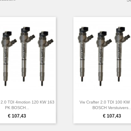
 2.0 TDI 4motion 120 KW 163
Vw Crafter 2.0 TDI 100 KW
PK BOSCH...
BOSCH Verstuivers..
Prijs
Prijs
€ 107,43
€ 107,43


Snel bekijken
Snel bekijken