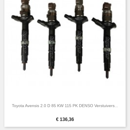
Toyota Avensis 2.0 D 85 KW 115 PK DENSO Verstuivers...
Prijs
€ 136,36