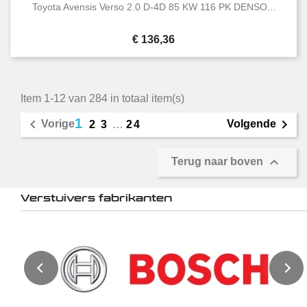
Toyota Avensis Verso 2.0 D-4D 85 KW 116 PK DENSO...
Prijs
€ 136,36
Item 1-12 van 284 in totaal item(s)
1


Vorige
Volgende
2
3
…
24

Terug naar boven
Verstuivers fabrikanten