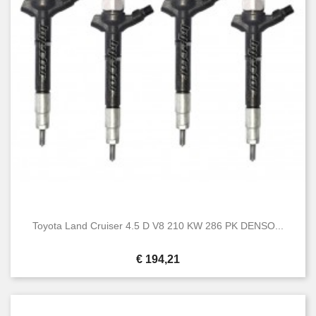
Hi-ace
18
Hilux
52
Iq
3
Land cruiser
44
Previa
2
Rav4
13
Urban cruiser
4
Verso
11
Yaris
17
Conditie
Nieuw
119
Gebruikt
165
Toyota Land Cruiser 4.5 D V8 210 KW 286 PK DENSO...
Prijs
€ 194,21