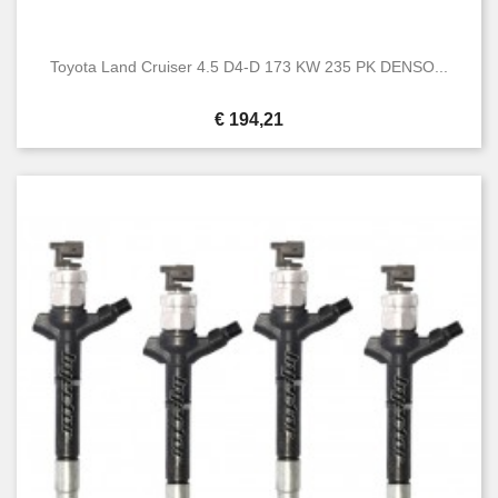
Toyota Land Cruiser 4.5 D4-D 173 KW 235 PK DENSO...
Prijs
€ 194,21