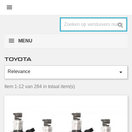


MENU
TOYOTA

Relevance
Categorieën
Auris
16
Item 1-12 van 284 in totaal item(s)
Avensis
28
Avensis verso
6
Aygo
2
Corolla
27
Corolla verso
12
Dyna
29