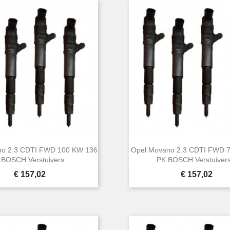
no 2.3 CDTI FWD 100 KW 136
Opel Movano 2.3 CDTI FWD 
 BOSCH Verstuivers...
PK BOSCH Verstuivers
Prijs
Prijs
€ 157,02
€ 157,02


Snel bekijken
Snel bekijken