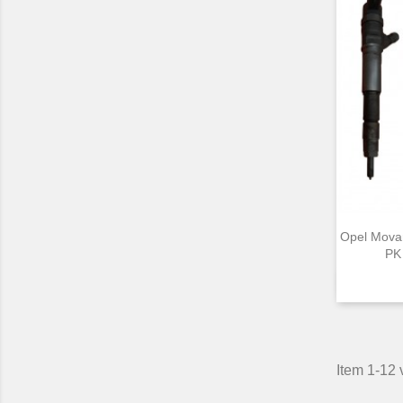
Opel Mova
PK
Item 1-12 v