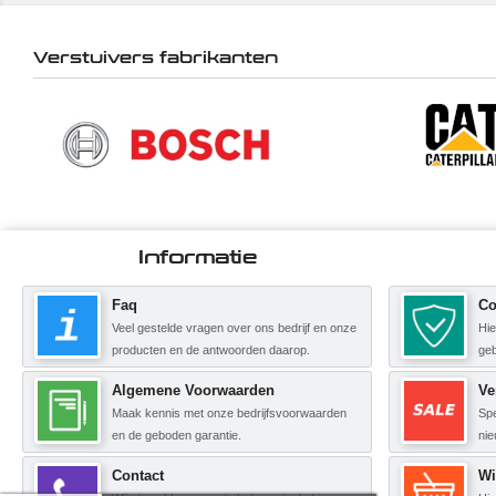
Verstuivers fabrikanten
Informatie
Faq
Co
Veel gestelde vragen over ons bedrijf en onze
Hie
producten en de antwoorden daarop.
geb
Algemene Voorwaarden
Ve
Maak kennis met onze bedrijfsvoorwaarden
Spe
en de geboden garantie.
nie
Contact
Wi