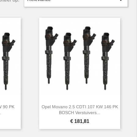

W 90 PK
Opel Movano 2.5 CDTI 107 KW 146 PK
.
BOSCH Verstuivers...
Prijs
€ 181,81

Snel bekijken