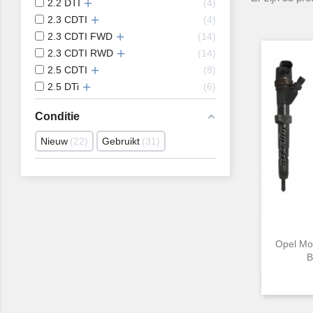
2.2 DTI
4
2.3 CDTI
4
2.3 CDTI FWD
14
2.3 CDTI RWD
14
2.5 CDTI
8
2.5 DTi
6
Conditie
Nieuw
22
Gebruikt
31
Opel Mo
B