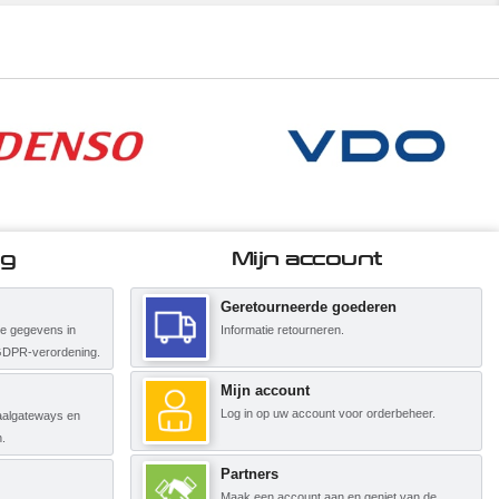
ng
Mijn account
Geretourneerde goederen
ke gegevens in
Informatie retourneren.
GDPR-verordening.
Mijn account
Log in op uw account voor orderbeheer.
etaalgateways en
.
Partners
Maak een account aan en geniet van de