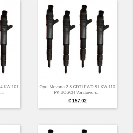
74 KW 101
Opel Movano 2.3 CDTI FWD 81 KW 110
...
PK BOSCH Verstuivers...
Prijs
€ 157,02

Snel bekijken