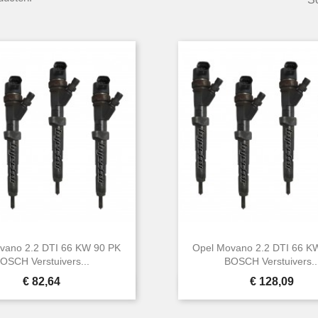
vano 2.2 DTI 66 KW 90 PK
Opel Movano 2.2 DTI 66 K
OSCH Verstuivers...
BOSCH Verstuivers..
Prijs
Prijs
€ 82,64
€ 128,09


Snel bekijken
Snel bekijken