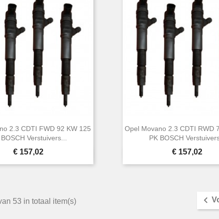
no 2.3 CDTI FWD 92 KW 125
Opel Movano 2.3 CDTI RWD 
 BOSCH Verstuivers...
PK BOSCH Verstuivers
Prijs
Prijs
€ 157,02
€ 157,02


Snel bekijken
Snel bekijken

V
an 53 in totaal item(s)