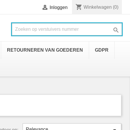
shopping_cart

Winkelwagen
(0)
Inloggen

RETOURNEREN VAN GOEDEREN
GDPR
Relevance
rteer op: