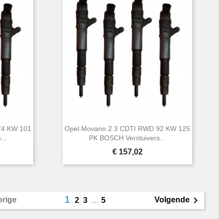
74 KW 101
Opel Movano 2.3 CDTI RWD 92 KW 125
...
PK BOSCH Verstuivers...
Prijs
€ 157,02

Snel bekijken
1

orige
Volgende
2
3
…
5