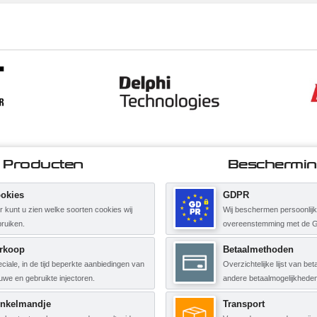
Producten
Beschermi
okies
GDPR
r kunt u zien welke soorten cookies wij
Wij beschermen persoonlij
ruiken.
overeenstemming met de 
rkoop
Betaalmethoden
ciale, in de tijd beperkte aanbiedingen van
Overzichtelijke lijst van b
uwe en gebruikte injectoren.
andere betaalmogelijkheden
nkelmandje
Transport