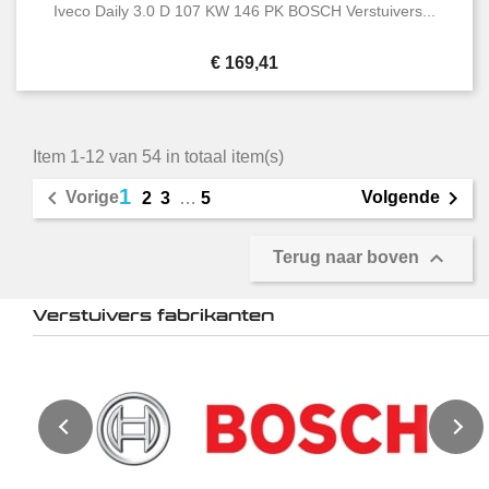
Iveco Daily 3.0 D 107 KW 146 PK BOSCH Verstuivers...
Prijs
€ 169,41
Item 1-12 van 54 in totaal item(s)
1


Vorige
Volgende
2
3
…
5

Terug naar boven
Verstuivers fabrikanten