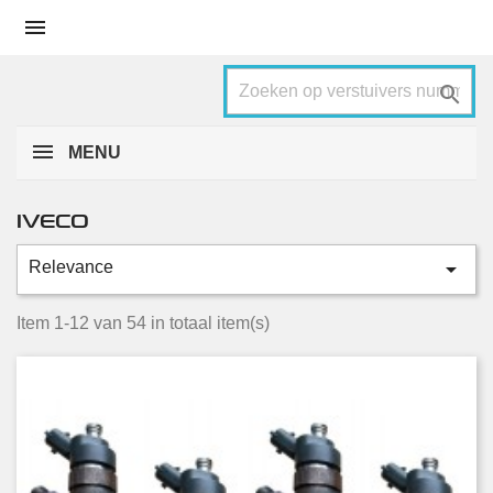


MENU
IVECO

Relevance
Categorieën
Daily
50
Item 1-12 van 54 in totaal item(s)
Massif
4
Conditie
Nieuw
20
Gebruikt
34