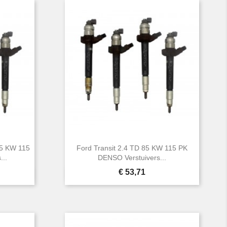
85 KW 115
Ford Transit 2.4 TD 85 KW 115 PK
...
DENSO Verstuivers...
Prijs
€ 53,71

Snel bekijken