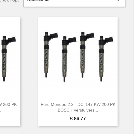

W 200 PK
Ford Mondeo 2.2 TDCi 147 KW 200 PK
.
BOSCH Verstuivers...
Prijs
€ 86,77

Snel bekijken