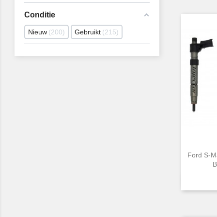
Conditie
Nieuw
200
Gebruikt
215
Ford S-M
B