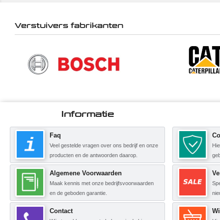
Verstuivers fabrikanten
Informatie
Faq
Co
Veel gestelde vragen over ons bedrijf en onze
Hie
producten en de antwoorden daarop.
geb
Algemene Voorwaarden
Ve
Maak kennis met onze bedrijfsvoorwaarden
Spe
en de geboden garantie.
nie
Contact
Wi