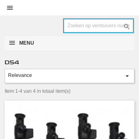


MENU
DS4

Relevance
Categorieën
2.0 BlueHDi
4
Item 1-4 van 4 in totaal item(s)
Conditie
Nieuw
2
Gebruikt
2