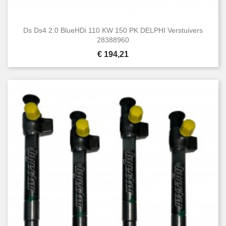
Ds Ds4 2.0 BlueHDi 110 KW 150 PK DELPHI Verstuivers
28388960
Prijs
€ 194,21