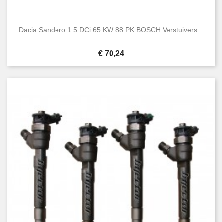
Dacia Sandero 1.5 DCi 65 KW 88 PK BOSCH Verstuivers...
Prijs
€ 70,24