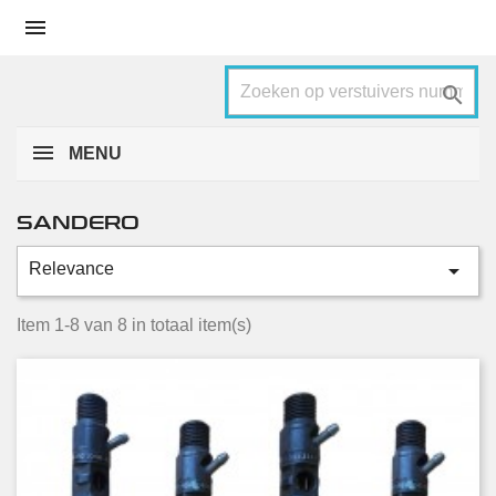


MENU
SANDERO

Relevance
Categorieën
1.5 dCi
8
Item 1-8 van 8 in totaal item(s)
Conditie
Nieuw
4
Gebruikt
4