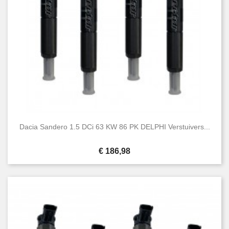
Dacia Sandero 1.5 DCi 63 KW 86 PK DELPHI Verstuivers...
Prijs
€ 186,98