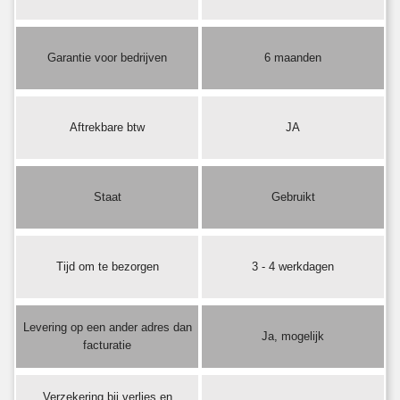
Garantie voor bedrijven
6 maanden
Aftrekbare btw
JA
Staat
Gebruikt
Tijd om te bezorgen
3 - 4 werkdagen
Levering op een ander adres dan
Ja, mogelijk
facturatie
Verzekering bij verlies en